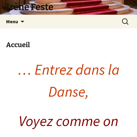
Aller
Irène Feste
au
contenu
Recherc
Menu
Accueil
…
Entrez dans la
Danse,
Voyez comme on