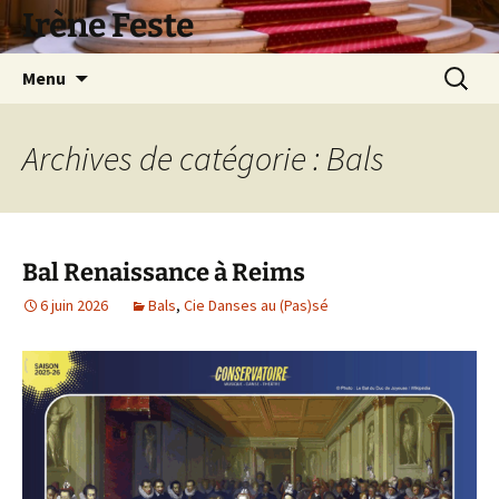
Aller
Irène Feste
au
contenu
Recherc
Menu
Archives de catégorie : Bals
Bal Renaissance à Reims
6 juin 2026
Bals
,
Cie Danses au (Pas)sé