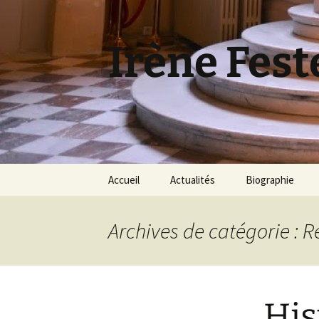
Aller
au
contenu
Irène Fest
Accueil
Actualités
Biographie
Archives de catégorie : 
His