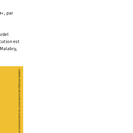
e
« , par
ardel
tution est
-Malabry,