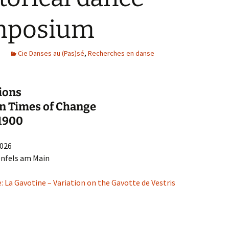
danse 1823 – 2023
Une petite histoire de la
danse baroque
mposium
Danse baroque
Les Illustres
Terpsichores
« Le Maître à danser », de
Cie Danses au (Pas)sé
,
Recherches en danse
Pierre Rameau
ions
n Times of Change
 1900
2026
nfels am Main
e: La Gavotine – Variation on the Gavotte de Vestris