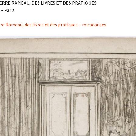
ERRE RAMEAU, DES LIVRES ET DES PRATIQUES
– Paris
re Rameau, des livres et des pratiques – micadanses