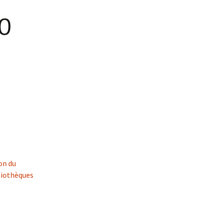
00
on du
bliothèques