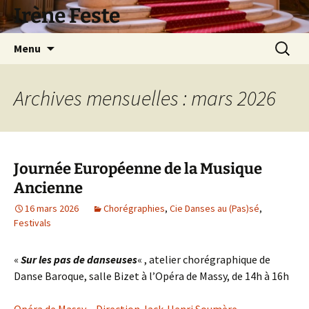
Aller
Irène Feste
au
contenu
Recherc
Menu
Archives mensuelles : mars 2026
Journée Européenne de la Musique
Ancienne
16 mars 2026
Chorégraphies
,
Cie Danses au (Pas)sé
,
Festivals
«
Sur les pas de danseuses
« , atelier chorégraphique de
Danse Baroque, salle Bizet à l’Opéra de Massy, de 14h à 16h