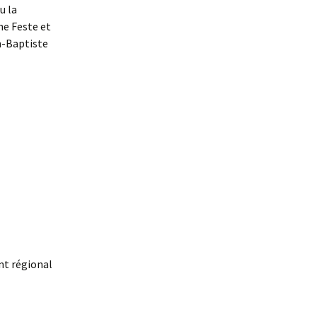
u la
ne Feste et
n-Baptiste
nt régional