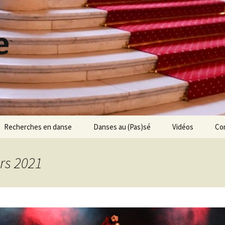
e
Recherches en danse
Danses au (Pas)sé
Vidéos
Co
Jean-Etienne Despréaux
Les Jumeaux de
Bergame
rs 2021
Jean-Henri Gourdoux-
Daux
Le Ballet des 5 Sens
Michel Saint-Léon
Une histoire de
chaussons
200 ans de traités de