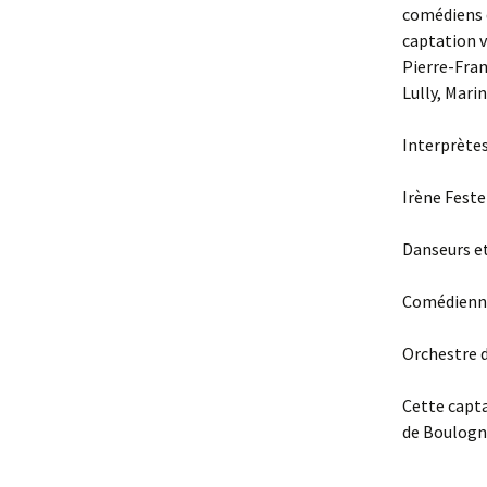
comédiens d
captation v
Pierre-Fran
Lully, Mar
Interprètes
Irène Feste
Danseurs et
Comédiennes
Orchestre d
Cette capta
de Boulogn