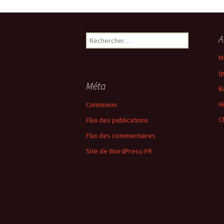
Rechercher :
A
M
(
Méta
B
H
Connexion
C
Flux des publications
Flux des commentaires
Site de WordPress-FR