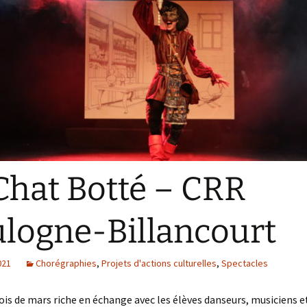
danse 1823 – 2023
Une petite histoire de la
danse baroque
Danse baroque
Les Illustres
Terpsichores
« Le Maître à danser », de
Pierre Rameau
Chat Botté – CRR
logne-Billancourt
021
Chorégraphies
,
Projets d'actions culturelles
,
Spectacles
is de mars riche en échange avec les élèves danseurs, musiciens e