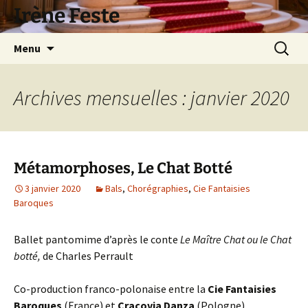
Aller
Irène Feste
au
contenu
Recherc
Menu
Archives mensuelles : janvier 2020
Métamorphoses, Le Chat Botté
3 janvier 2020
Bals
,
Chorégraphies
,
Cie Fantaisies
Baroques
Ballet pantomime d’après le conte
Le Maître Chat ou le Chat
botté,
de Charles Perrault
Co-production franco-polonaise entre la
Cie Fantaisies
Baroques
(France) et
Cracovia Danza
(Pologne)