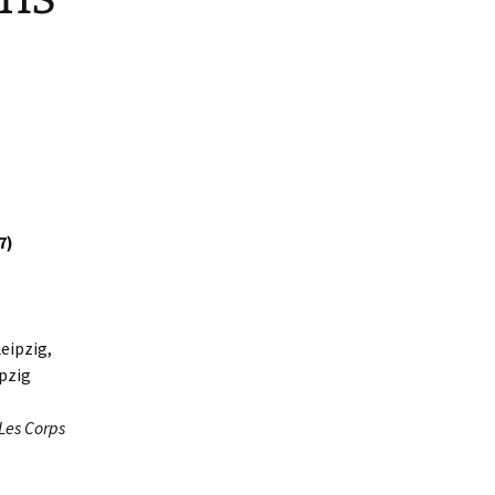
7)
eipzig,
ipzig
Les Corps