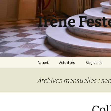
Aller
au
contenu
Irène Fest
Accueil
Actualités
Biographie
Archives mensuelles : s
Col