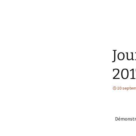
Jou
201
10 septem
Démonstrat