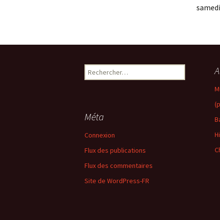
samedi
Rechercher :
A
M
(
Méta
B
H
Connexion
C
Flux des publications
Flux des commentaires
Site de WordPress-FR