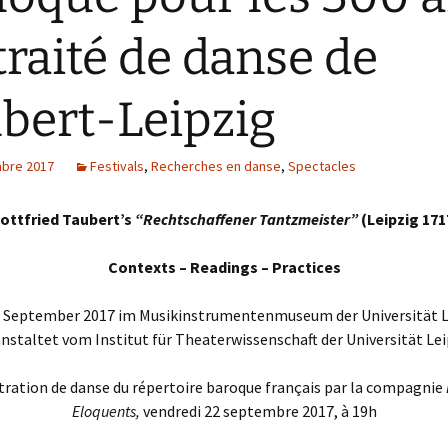
danse 1823 – 2023
Une petite histoire de la
danse baroque
traité de danse de
Danse baroque
Les Illustres
Terpsichores
bert-Leipzig
« Le Maître à danser », de
Pierre Rameau
bre 2017
Festivals
,
Recherches en danse
,
Spectacles
ottfried Taubert’s
“Rechtschaffener Tantzmeister”
(Leipzig 171
Contexts – Readings – Practices
. September 2017 im Musikinstrumentenmuseum der Universität L
nstaltet vom Institut für Theaterwissenschaft der Universität Le
ation de danse du répertoire baroque français par la compagnie
Eloquents,
vendredi 22 septembre 2017, à 19h