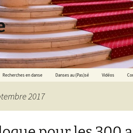
e
Recherches en danse
Danses au (Pas)sé
Vidéos
Co
Jean-Etienne Despréaux
Les Jumeaux de
Bergame
eptembre 2017
Jean-Henri Gourdoux-
Daux
Le Ballet des 5 Sens
Michel Saint-Léon
Une histoire de
chaussons
loque pour les 300 
200 ans de traités de