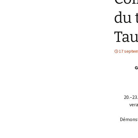
du 
Tau
17 septem
G
20.–23
vera
Démonstr