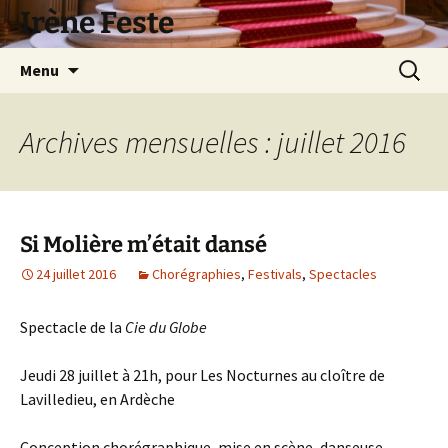
Aller
Irène Feste
au
contenu
Recherc
Menu
Archives mensuelles : juillet 2016
Si Molière m’était dansé
24 juillet 2016
Chorégraphies
,
Festivals
,
Spectacles
Spectacle de la
Cie du Globe
Jeudi 28 juillet à 21h, pour Les Nocturnes au cloître de
Lavilledieu, en Ardèche
Conception chorégraphique, mise en scène, danseuse-