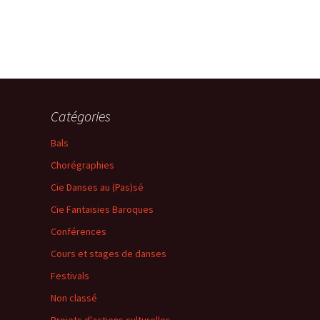
Catégories
Bals
Chorégraphies
Cie Danses au (Pas)sé
Cie Fantaisies Baroques
Conférences
Cours et stages de danses
Festivals
Non classé