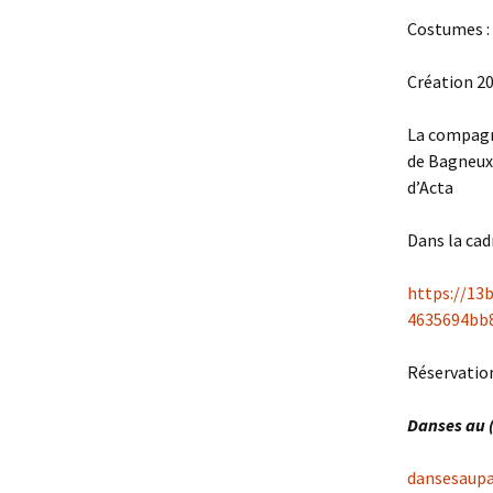
Costumes :
Création 2
La compag
de Bagneux,
d’Acta
Dans la cad
https://13
4635694bb8
Réservation
Danses au 
dansesaupa