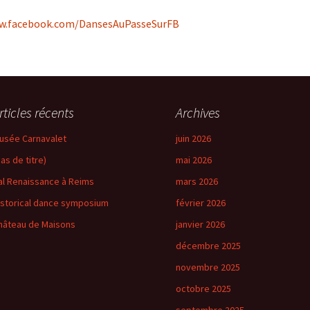
ww.facebook.com/DansesAuPasseSurFB
rticles récents
Archives
usée Carnavalet
juin 2026
pas de titre)
mai 2026
al Renaissance à Reims
mars 2026
istorical dance symposium
février 2026
hâteau de Maisons
janvier 2026
décembre 2025
novembre 2025
octobre 2025