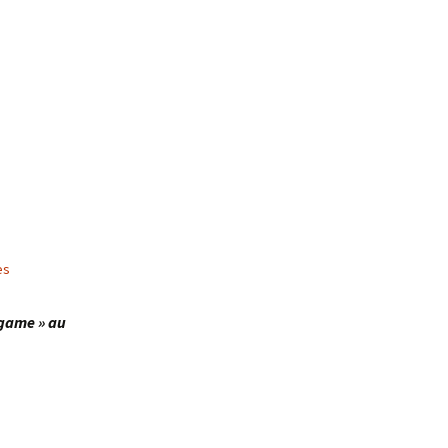
es
 game » au