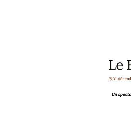
Le 
31 décem
Un specta