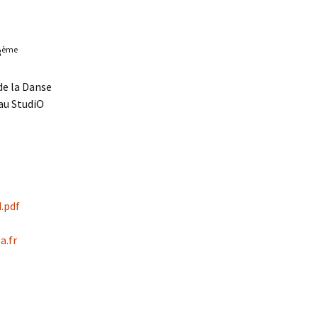
ème
3
de la Danse
 au StudiO
.pdf
a.fr