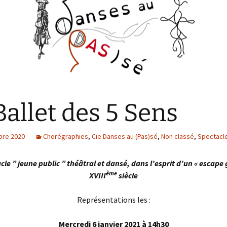
danse 1823 – 2023
Une petite histoire de la
danse baroque
Danse baroque
Les Illustres
Terpsichores
« Le Maître à danser », de
Pierre Rameau
Ballet des 5 Sens
bre 2020
Chorégraphies
,
Cie Danses au (Pas)sé
,
Non classé
,
Spectacl
cle ” jeune public ” théâtral et dansé,
dans l’esprit d’un « escape
ème
XVIII
siècle
Représentations les :
Mercredi 6 janvier 2021 à 14h30