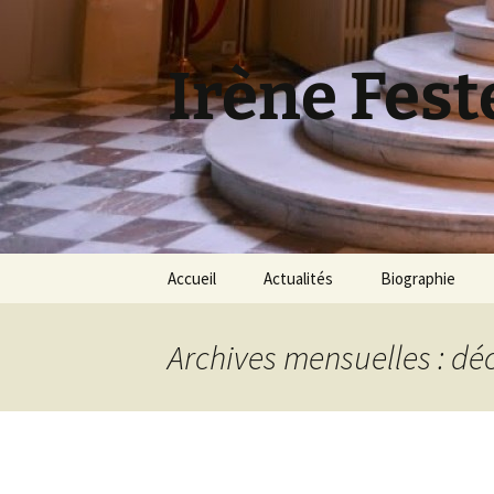
Aller
au
contenu
Irène Fest
Accueil
Actualités
Biographie
Archives mensuelles : d