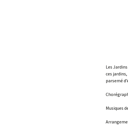
Les Jardins
ces jardins
parsemé d’é
Chorégraphi
Musiques d
Arrangemen