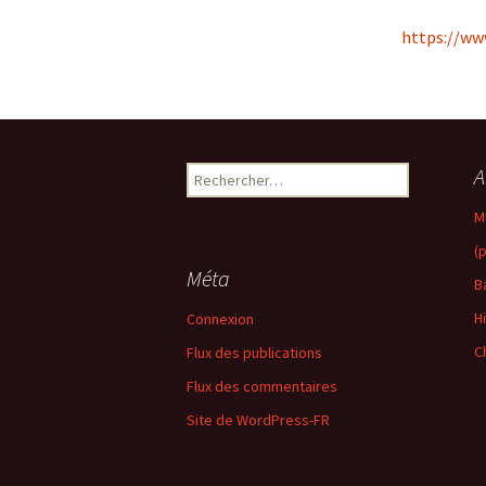
https://w
Rechercher :
A
M
(
Méta
B
H
Connexion
C
Flux des publications
Flux des commentaires
Site de WordPress-FR