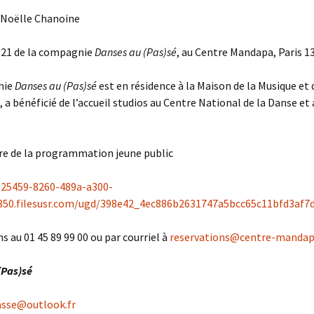
 Noëlle Chanoine
021 de la compagnie
Danses au (Pas)sé
, au Centre Mandapa, Paris 1
nie
Danses au (Pas)sé
est en résidence à la Maison de la Musique et 
 a bénéficié de l’accueil studios au Centre National de la Danse et
re de la programmation jeune public
b25459-8260-489a-a300-
50.filesusr.com/ugd/398e42_4ec886b2631747a5bcc65c11bfd3af7d
s au 01 45 89 99 00 ou par courriel à
reservations@centre-mandap
(Pas)sé
sse@outlook.fr