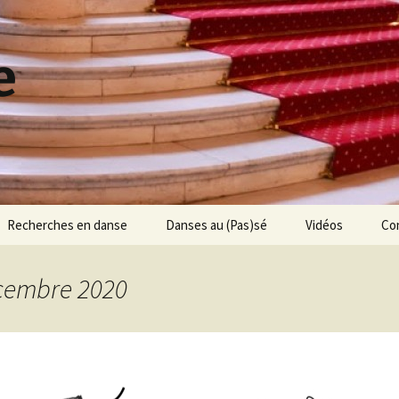
e
Recherches en danse
Danses au (Pas)sé
Vidéos
Co
Jean-Etienne Despréaux
Les Jumeaux de
Bergame
écembre 2020
Jean-Henri Gourdoux-
Daux
Le Ballet des 5 Sens
Michel Saint-Léon
Une histoire de
chaussons
200 ans de traités de