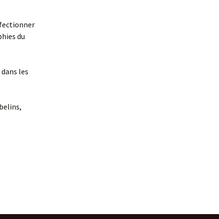
rfectionner
phies du
 dans les
belins,