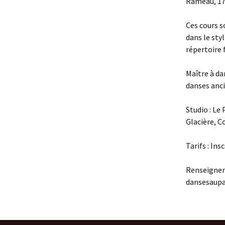
Rameau, 1
Ces cours s
dans le sty
répertoire 
Maître à da
danses anc
Studio : Le
Glacière, C
Tarifs : Ins
Renseigneme
dansesaup