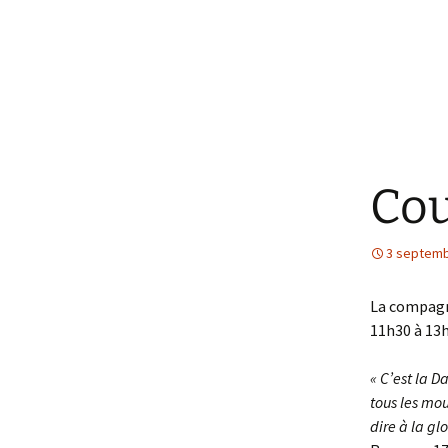
Cou
3 septemb
La compag
11h30 à 13
« C’est la 
tous les mou
dire à la gl