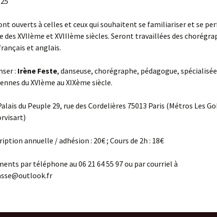
725
ont ouverts à celles et ceux qui souhaitent se familiariser et se pe
le des XVIIème et XVIIIème siècles. Seront travaillées des chorégra
français et anglais.
nser :
Irène Feste
, danseuse, chorégraphe, pédagogue, spécialisée
iennes du XVIème au XIXème siècle.
 Palais du Peuple 29, rue des Cordelières 75013 Paris (Métros Les Go
orvisart)
cription annuelle / adhésion : 20€ ; Cours de 2h : 18€
nts par téléphone au 06 21 64 55 97 ou par courriel à
asse@outlook.fr