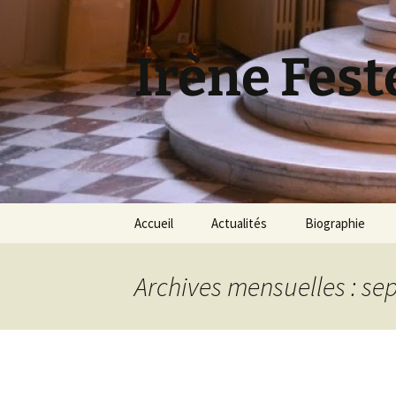
Aller
au
contenu
Irène Fest
Accueil
Actualités
Biographie
Archives mensuelles : s