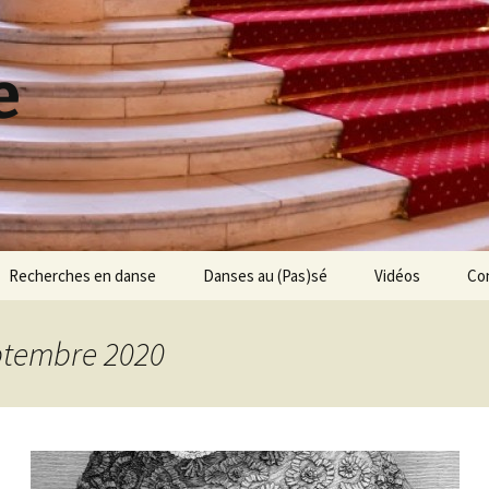
e
Recherches en danse
Danses au (Pas)sé
Vidéos
Co
Jean-Etienne Despréaux
Les Jumeaux de
Bergame
eptembre 2020
Jean-Henri Gourdoux-
Daux
Le Ballet des 5 Sens
Michel Saint-Léon
Une histoire de
chaussons
200 ans de traités de