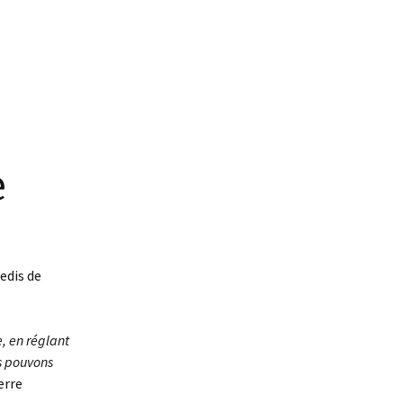
e
edis de
, en réglant
us pouvons
erre