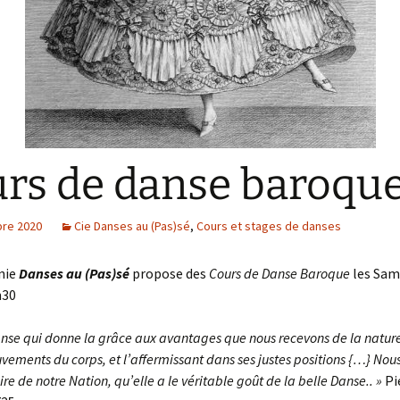
danse 1823 – 2023
Une petite histoire de la
danse baroque
Danse baroque
Les Illustres
Terpsichores
« Le Maître à danser », de
Pierre Rameau
rs de danse baroqu
re 2020
Cie Danses au (Pas)sé
,
Cours et stages de danses
nie
Danses au (Pas)sé
propose des
Cours de Danse Baroque
les Sam
h30
Danse qui donne la grâce aux avantages que nous recevons de la nature
vements du corps, et l’affermissant dans ses justes positions {…} No
oire de notre Nation, qu’elle a le véritable goût de la belle Danse.. »
Pi