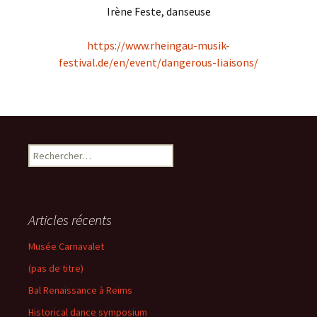
Irène Feste, danseuse
https://www.rheingau-musik-
festival.de/en/event/dangerous-liaisons/
Rechercher :
Articles récents
Musée Carnavalet
(pas de titre)
Bal Renaissance à Reims
Historical dance symposium