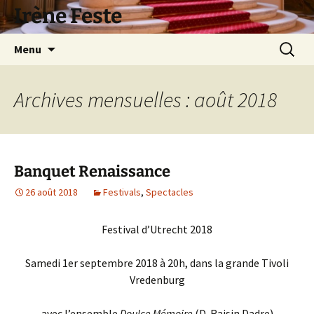
Aller
Irène Feste
au
contenu
Recherc
Menu
Archives mensuelles : août 2018
Banquet Renaissance
26 août 2018
Festivals
,
Spectacles
Festival d’Utrecht 2018
Samedi 1er septembre 2018 à 20h, dans la grande Tivoli
Vredenburg
avec l’ensemble
Doulce Mémoire
(D. Raisin Dadre)