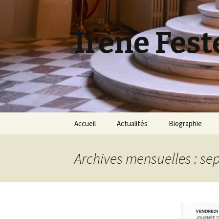
Aller
au
contenu
Irène Fest
Accueil
Actualités
Biographie
Archives mensuelles : s