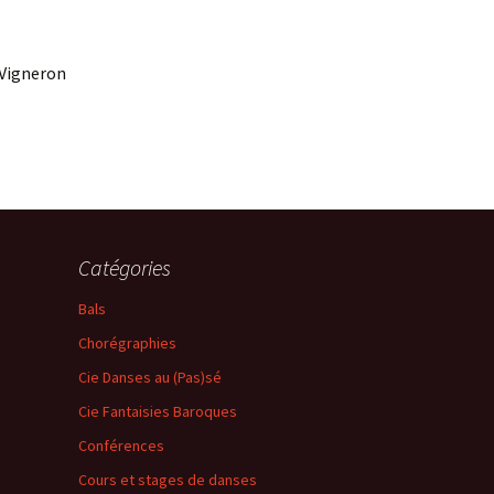
 Vigneron
Catégories
Bals
Chorégraphies
Cie Danses au (Pas)sé
Cie Fantaisies Baroques
Conférences
Cours et stages de danses