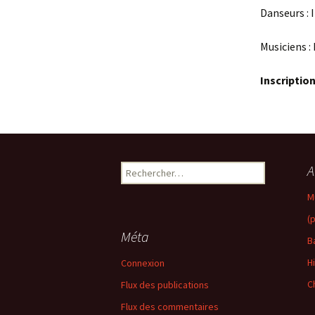
Danseurs : 
Musiciens 
Inscriptio
Rechercher :
A
M
(
Méta
B
H
Connexion
C
Flux des publications
Flux des commentaires