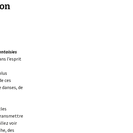
lon
antaisies
ns l’esprit
plus
de ces
e danses, de
cles
transmettre
llez voir
phe, des