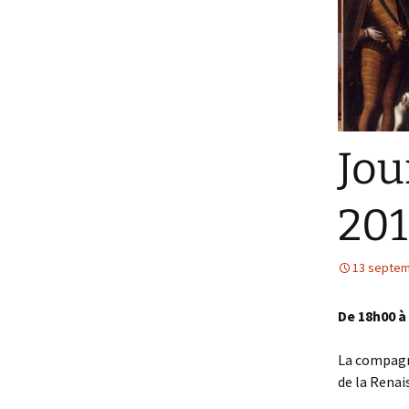
Jou
201
13 septem
De 18h00 à
La compag
de la Renai