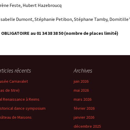
Irène Feste, Hubert Hazebroucq
: Isabelle Dumont, Stéphanie Petibon, Stéphane Tamby, Domitille
n OBLIGATOIRE au 01 34 38 38 50 (nombre de places limité)
rticles récents
Archives
usée Carnavalet
juin 2026
pas de titre)
mai 2026
al Renaissance à Reims
mars 2026
istorical dance symposium
février 2026
hâteau de Maisons
janvier 2026
décembre 2025