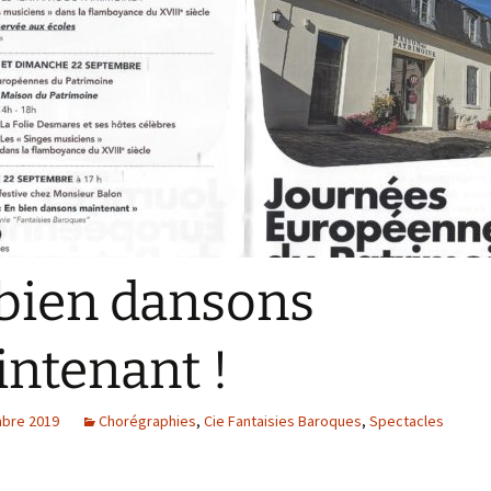
danse 1823 – 2023
Une petite histoire de la
danse baroque
Danse baroque
Les Illustres
Terpsichores
« Le Maître à danser », de
Pierre Rameau
bien dansons
ntenant !
bre 2019
Chorégraphies
,
Cie Fantaisies Baroques
,
Spectacles