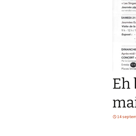
Eh 
mai
14 septem