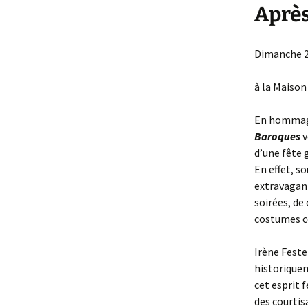
Après
Dimanche 2
à la Maison
En hommage
Baroques
v
d’une fête 
En effet, so
extravagant
soirées, de
costumes co
Irène Feste
historique
cet esprit f
des courtis