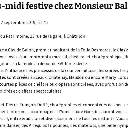
-midi festive chez Monsieur Ba
2 septembre 2019, à 17h
 du Patrimoine, 13 rue de la gare, à Châtillon
 à Claude Balon, premier habitant de la Folie Desmares, la
Cie F
ous invite à un impromptu musical, théâtral et chorégraphique, da
galante à la mode au début du XVIIIème siècle.
us l’influence des princesses de la cour versaillaise, les soirées les 
es sont créées à Sceaux, Châtenay, Meudon ou encore Marly. Lors 
 courtes pièces de théâtre ou d’opéra sont créées, avec profusion d
lorés et d’effets spectaculaires.
 et Pierre-François Dollé, chorégraphes et concepteurs de specta
ment informés, accompagnés d’Anne-Laure Guerrin sauront vous 
estif, entre érudition et divertissement de tous les instants. Vous a
ans danser, des Arlequins fripouilles, des matelots, une belle nym