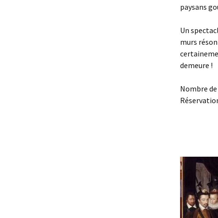
paysans go
Un spectacl
murs résonn
certainemen
demeure !
Nombre de 
Réservation