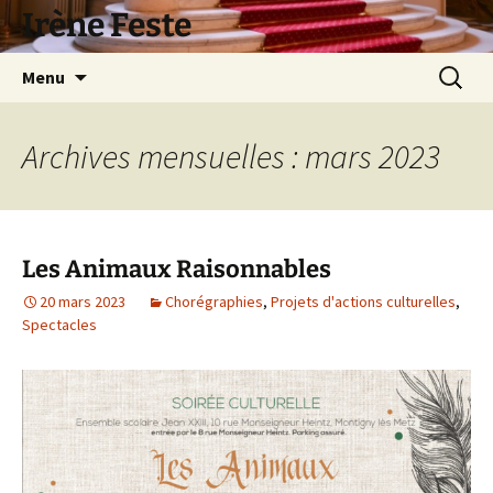
Aller
Irène Feste
au
contenu
Recherc
Menu
Archives mensuelles : mars 2023
Les Animaux Raisonnables
20 mars 2023
Chorégraphies
,
Projets d'actions culturelles
,
Spectacles