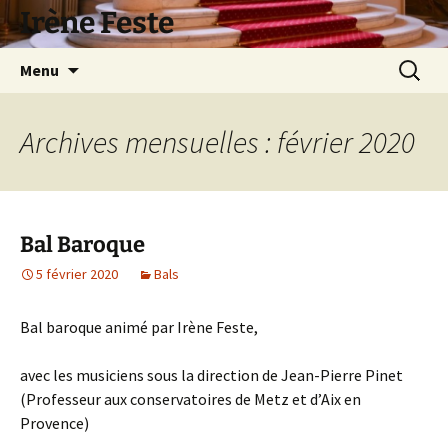
Aller
Irène Feste
au
contenu
Recherc
Menu
Archives mensuelles : février 2020
Bal Baroque
5 février 2020
Bals
Bal baroque animé par Irène Feste,
avec les musiciens sous la direction de Jean-Pierre Pinet
(Professeur aux conservatoires de Metz et d’Aix en
Provence)