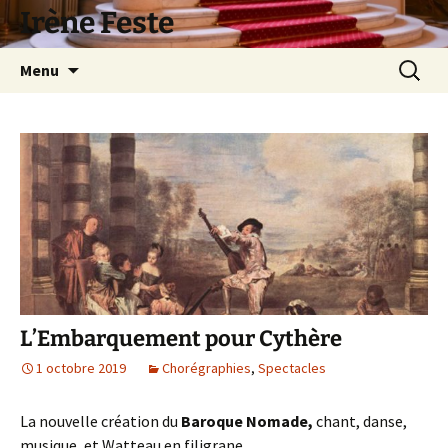
Aller
Irène Feste
au
contenu
Recherc
Menu
L’Embarquement pour Cythère
1 octobre 2019
Chorégraphies
,
Spectacles
La nouvelle création du
Baroque Nomade,
chant, danse,
musique, et Watteau en filigrane.