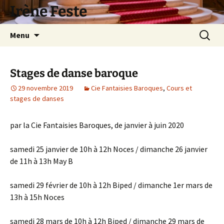
Aller
Irène Feste
au
contenu
Recherc
Menu
Stages de danse baroque
29 novembre 2019
Cie Fantaisies Baroques
,
Cours et
stages de danses
par la Cie Fantaisies Baroques, de janvier à juin 2020
samedi 25 janvier de 10h à 12h Noces / dimanche 26 janvier
de 11h à 13h May B
samedi 29 février de 10h à 12h Biped / dimanche 1er mars de
13h à 15h Noces
samedi 28 mars de 10h à 12h Biped / dimanche 29 mars de